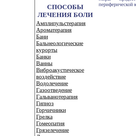
периферической к
СПОСОБЫ
ЛЕЧЕНИЯ БОЛИ
Амплипульстерапия
Ароматерапия
Бани
Бальнеологические
курорты
Банки
Ванны
Виброакустическое
воздействие
Водолечение
Газоотведение
Гальванотерапия
Гипноз
Горчичники
Грелка
Гомеопатия
Грязелечение