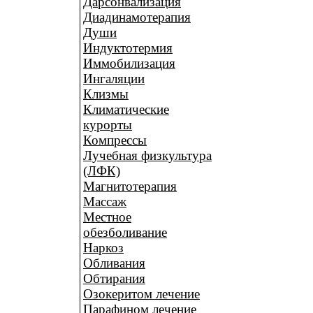
Дарсонвализация
Диадинамотерапия
Души
Индуктотермия
Иммобилизация
Ингаляции
Клизмы
Климатические
курорты
Компрессы
Лучебная физкультура
(ЛФК)
Магнитотерапия
Массаж
Местное
обезболивание
Наркоз
Обливания
Обтирания
Озокеритом лечение
Парафином лечение