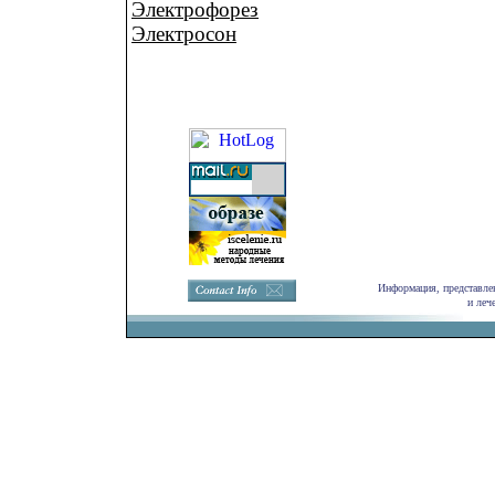
Электрофорез
Электросон
Информация, представлен
и леч