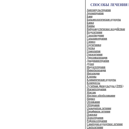
СПОСОБЫ ЛЕЧЕНИЯ 
Амплипульстерапия
Ароматерапия
Бани
Бальнеологические курорты
Банки
Ванны
Виброакустическое воздействие
Водолечение
Газоотведение
Гальванотерапия
Гипноз
Горчичники
Грелка
Гомеопатия
Грязелечение
Дарсонвализация
Диадинамотерапия
Души
Индуктотермия
Иммобилизация
Ингаляции
Клизмы
Климатические курорты
Компрессы
Лучебная физкультура (ЛФК)
Магнитотерапия
Массаж
Местное обезболивание
Наркоз
Обливания
Обтирания
Озокеритом лечение
Парафином лечение
Повязки
Психотерапия
Рефлексотерапия
Санаторно-курортное лечение
Светолечение