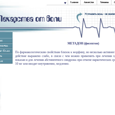
МЕТАДОН (фисептон)
По фармакологическим свойствам близок к морфину, но несколько активнее 
действие выражено слабо, в связи с чем можно применять при лечении х
показан и для лечения абстинентного синдрома при отмене наркотических ср
10 мг или вводят внутривенно, медленно.