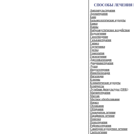
СПОСОБЫ ЛЕЧЕНИЯ 
Амплипульстерапия
Ароматерапия
Бани
Бальнеологические курорты
Банки
Ванны
Виброакустическое воздействие
Водолечение
Газоотведение
Гальванотерапия
Гипноз
Горчичники
Грелка
Гомеопатия
Грязелечение
Дарсонвализация
Диадинамотерапия
Души
Индуктотермия
Иммобилизация
Ингаляции
Клизмы
Климатические курорты
Компрессы
Лучебная физкультура (ЛФК)
Магнитотерапия
Массаж
Местное обезболивание
Наркоз
Обливания
Обтирания
Озокеритом лечение
Парафином лечение
Повязки
Психотерапия
Рефлексотерапия
Санаторно-курортное лечение
Светолечение