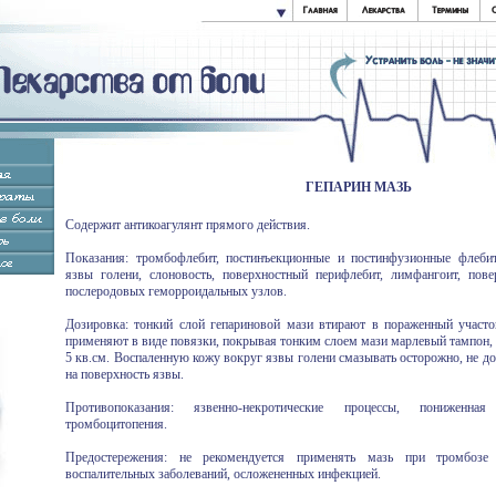
ГЕПАРИН МАЗЬ
Содержит антикоагулянт прямого действия.
Показания: тромбофлебит, постинъекционные и постинфузионные флебит
язвы голени, слоновость, поверхностный перифлебит, лимфангоит, пове
послеродовых геморроидальных узлов.
Дозировка: тонкий слой гепариновой мази втирают в пораженный участок
применяют в виде повязки, покрывая тонким слоем мази марлевый тампон, из
5 кв.см. Воспаленную кожу вокруг язвы голени смазывать осторожно, не до
на поверхность язвы.
Противопоказания: язвенно-некротические процессы, пониженная
тромбоцитопения.
Предостережения: не рекомендуется применять мазь при тромбозе
воспалительных заболеваний, осложененных инфекцией.