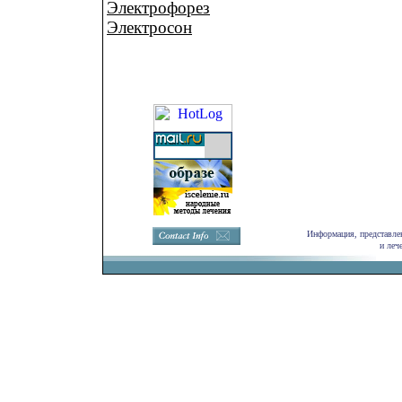
Электрофорез
Электросон
Информация, представлен
и леч