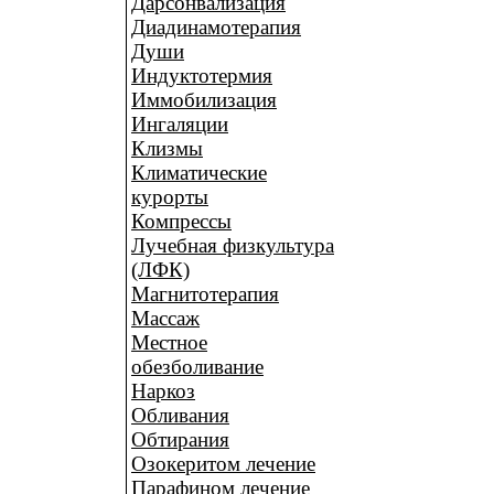
Дарсонвализация
Диадинамотерапия
Души
Индуктотермия
Иммобилизация
Ингаляции
Клизмы
Климатические
курорты
Компрессы
Лучебная физкультура
(ЛФК)
Магнитотерапия
Массаж
Местное
обезболивание
Наркоз
Обливания
Обтирания
Озокеритом лечение
Парафином лечение