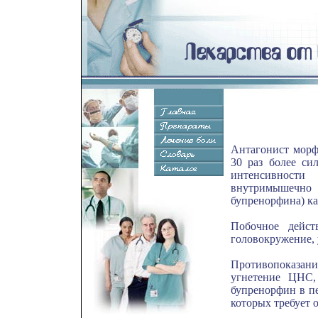
Антагонист морфи
30 раз более си
интенсивност
внутримышечно
бупренорфина) каж
Побочное действ
головокружение, 
Противопоказан
угнетение ЦНС, 
бупренорфин в п
которых требует 