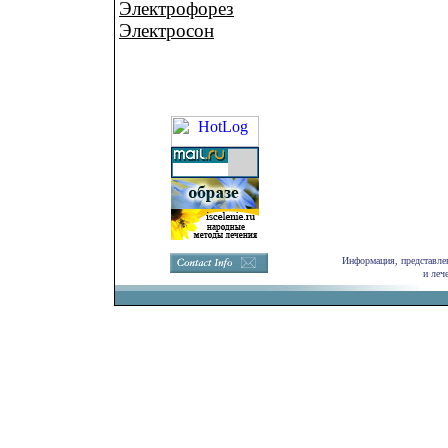
Электрофорез
Электросон
Информация, представлен
и леч