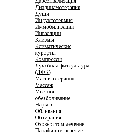
Дарсонвализация
Диадинамотерапия
Души
Индуктотермия
Иммобилизация
Ингаляции
Клизмы
Климатические
курорты
Компрессы
Лучебная физкультура
(ЛФК)
Магнитотерапия
Массаж
Местное
обезболивание
Наркоз
Обливания
Обтирания
Озокеритом лечение
Парафином лечение