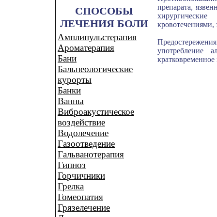
препарата, язвен
СПОСОБЫ
хирургически
ЛЕЧЕНИЯ БОЛИ
кровотечениями, 
Амплипульстерапия
Предостережения
Ароматерапия
употребление а
Бани
кратковременное 
Бальнеологические
курорты
Банки
Ванны
Виброакустическое
воздействие
Водолечение
Газоотведение
Гальванотерапия
Гипноз
Горчичники
Грелка
Гомеопатия
Грязелечение